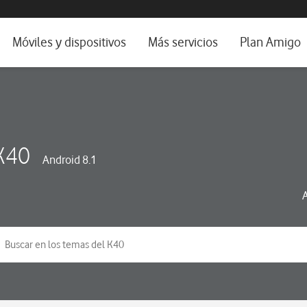
da e idioma
Móviles y dispositivos
Más servicios
Plan Amigo
fone TV
Móviles
Alianza Vodafone e Iberdrola
il 5G
Imagen y Sonido
Servicios avanzados
tura
Ver todos
K40
Android 8.1
dencias