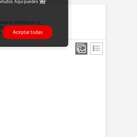
 minutos. Aquí puedes
Ver
uda el restablecer la
léfono. Es recomendable
Aceptar todas
rdan.