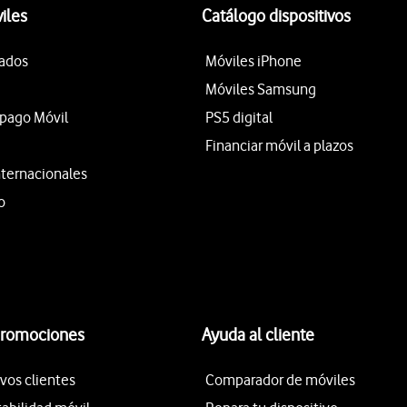
iles
Catálogo dispositivos
tados
Móviles iPhone
Móviles Samsung
epago Móvil
PS5 digital
Financiar móvil a plazos
nternacionales
o
promociones
Ayuda al cliente
vos clientes
Comparador de móviles