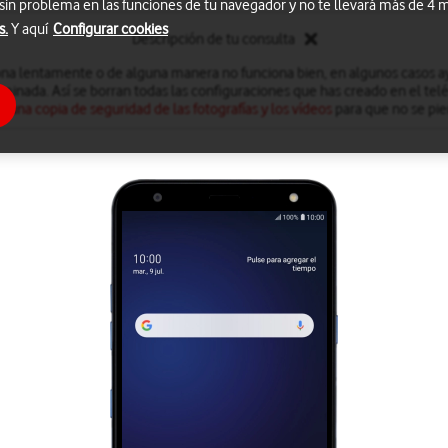
 sin problema en las funciones de tu navegador y no te llevará más de 4
s.
Y aquí
Configurar cookies
Descripción de tu consulta
iona lentamente o de alguna manera no funciona bien, en algunos casos ay
minada. Así se borran todas las configuraciones que has creado en el te
r una copia de seguridad de las fotografías y los vídeos
para que no se pie