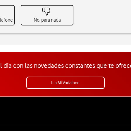
odafone
No, para nada
l día con las novedades constantes que te ofrec
Ir a Mi Vodafone