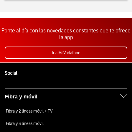
Ponte al día con las novedades constantes que te ofrece
la app
Ir a Mi Vodafone
Pie de página de Vodafone
Enlaces a las redes sociales de Vodafone
Social
Fibra y móvil
Fibra y 2 líneas móvil + TV
Fibra y 3 líneas móvil