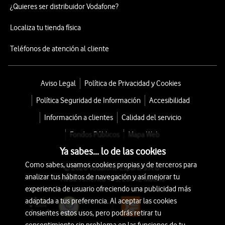
¿Quieres ser distribuidor Vodafone?
Localiza tu tienda física
Teléfonos de atención al cliente
Aviso Legal
Política de Privacidad y Cookies
Política Seguridad de Información
Accesibilidad
Información a clientes
Calidad del servicio
Fondos Públicos
Mapa Web
Ya sabes... lo de las cookies
Como sabes, usamos cookies propias y de terceros para
© 2026 Vodafone España S.A.U.
analizar tus hábitos de navegación y así mejorar tu
Avda. América 115, 28042 Madrid
experiencia de usuario ofreciendo una publicidad más
adaptada a tus preferencia. Al aceptar las cookies
consientes estos usos, pero podrás retirar tu