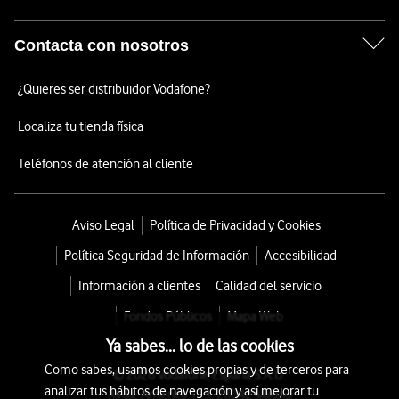
Contacta con nosotros
¿Quieres ser distribuidor Vodafone?
Localiza tu tienda física
Teléfonos de atención al cliente
Aviso Legal
Política de Privacidad y Cookies
Política Seguridad de Información
Accesibilidad
Información a clientes
Calidad del servicio
Fondos Públicos
Mapa Web
Ya sabes... lo de las cookies
Como sabes, usamos cookies propias y de terceros para
© 2026 Vodafone España S.A.U.
analizar tus hábitos de navegación y así mejorar tu
Avda. América 115, 28042 Madrid