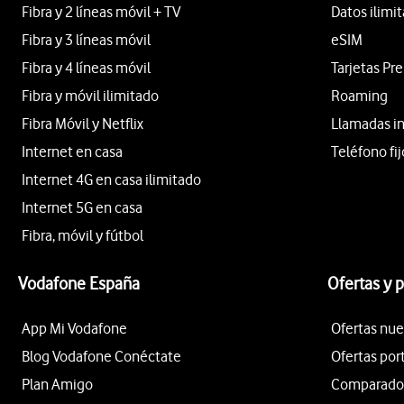
Fibra y 2 líneas móvil + TV
Datos ilimi
Fibra y 3 líneas móvil
eSIM
Fibra y 4 líneas móvil
Tarjetas Pr
Fibra y móvil ilimitado
Roaming
Fibra Móvil y Netflix
Llamadas i
Internet en casa
Teléfono fij
Internet 4G en casa ilimitado
Internet 5G en casa
Fibra, móvil y fútbol
Vodafone España
Ofertas y 
App Mi Vodafone
Ofertas nue
Blog Vodafone Conéctate
Ofertas por
Plan Amigo
Comparador 