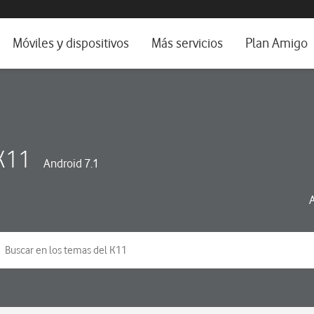
da e idioma
Móviles y dispositivos
Más servicios
Plan Amigo
fone TV
Móviles
Alianza Vodafone e Iberdrola
il 5G
Imagen y Sonido
Servicios avanzados
tura
Ver todos
K11
Android 7.1
dencias