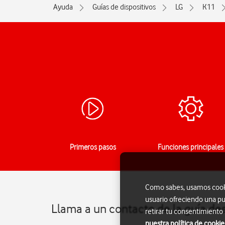
Ayuda
Guías de dispositivos
LG
K11
Primeros pasos
Funciones principales
Como sabes, usamos cookie
usuario ofreciendo una pu
Llama a un contacto de la guía de
retirar tu consentimiento
nuestra política de cookie