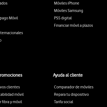
tados
Móviles iPhone
Móviles Samsung
epago Móvil
PS5 digital
Financiar móvil a plazos
nternacionales
o
promociones
Ayuda al cliente
vos clientes
Comparador de móviles
tabilidad móvil
Repara tu dispositivo
fibra y móvil
Tarifa social