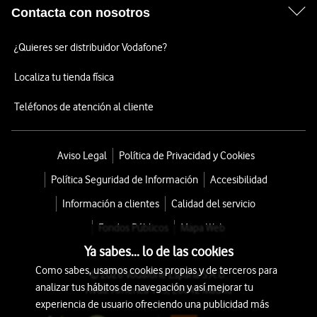
Contacta con nosotros
¿Quieres ser distribuidor Vodafone?
Localiza tu tienda física
Teléfonos de atención al cliente
Aviso Legal
Política de Privacidad y Cookies
Política Seguridad de Información
Accesibilidad
Información a clientes
Calidad del servicio
Fondos Públicos
Mapa Web
Ya sabes... lo de las cookies
Como sabes, usamos cookies propias y de terceros para
© 2026 Vodafone España S.A.U.
analizar tus hábitos de navegación y así mejorar tu
Avda. América 115, 28042 Madrid
experiencia de usuario ofreciendo una publicidad más