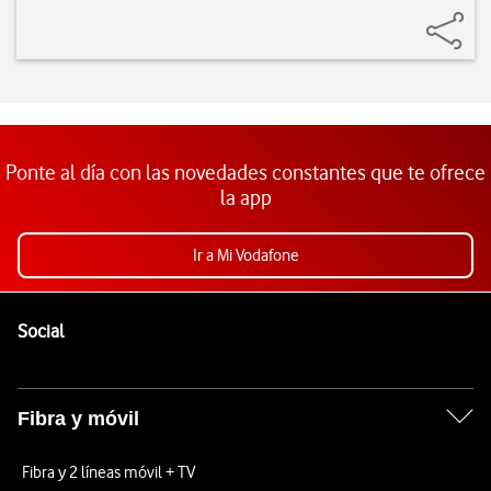
Ponte al día con las novedades constantes que te ofrece
la app
Ir a Mi Vodafone
Pie de página de Vodafone
Enlaces a las redes sociales de Vodafone
Social
Fibra y móvil
Fibra y 2 líneas móvil + TV