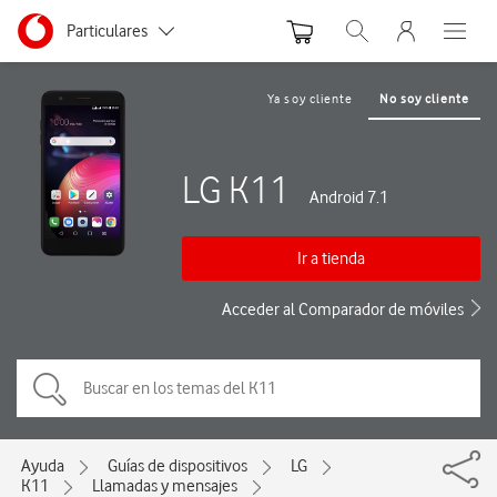
Menu nave
Ir a la pagina principal de vodafone.es
Menu navegación Segmento
Particulares
Abrir buscador. Abre
Abre e
Autónomos
Ya soy cliente
No soy cliente
Pymes
LG K11
Grandes empresas
Android 7.1
y AA.PP.
Ir a tienda
Acceder al Comparador de móviles
Ayuda
Guías de dispositivos
LG
K11
Llamadas y mensajes