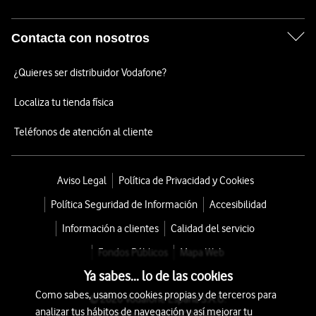
Contacta con nosotros
¿Quieres ser distribuidor Vodafone?
Localiza tu tienda física
Teléfonos de atención al cliente
Aviso Legal
Política de Privacidad y Cookies
Política Seguridad de Información
Accesibilidad
Información a clientes
Calidad del servicio
Fondos Públicos
Mapa Web
Ya sabes... lo de las cookies
Como sabes, usamos cookies propias y de terceros para
© 2026 Vodafone España S.A.U.
analizar tus hábitos de navegación y así mejorar tu
Avda. América 115, 28042 Madrid