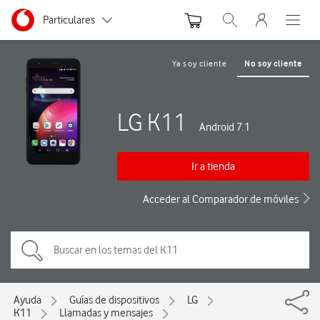
Menu nave
Ir a la pagina principal de vodafone.es
Menu navegación Segmento
Particulares
Abrir buscador. Abre
Abre e
Autónomos
Ya soy cliente
No soy cliente
Pymes
LG K11
Grandes empresas
Android 7.1
y AA.PP.
Ir a tienda
Acceder al Comparador de móviles
Ayuda
Guías de dispositivos
LG
K11
Llamadas y mensajes