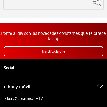
Ponte al día con las novedades constantes que te ofrece
la app
Ir a Mi Vodafone
Pie de página de Vodafone
Enlaces a las redes sociales de Vodafone
Social
Fibra y móvil
Fibra y 2 líneas móvil + TV