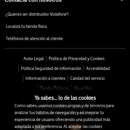
Contacta con nosotros
¿Quieres ser distribuidor Vodafone?
Localiza tu tienda física
Teléfonos de atención al cliente
Aviso Legal
Política de Privacidad y Cookies
Política Seguridad de Información
Accesibilidad
Información a clientes
Calidad del servicio
Fondos Públicos
Mapa Web
Ya sabes... lo de las cookies
Como sabes, usamos cookies propias y de terceros para
© 2026 Vodafone España S.A.U.
analizar tus hábitos de navegación y así mejorar tu
Avda. América 115, 28042 Madrid
experiencia de usuario ofreciendo una publicidad más
adaptada a tus preferencia. Al aceptar las cookies