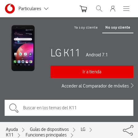
Menu nave
Ir a la pagina principal de vodafone.es
Menu navegación Segmento
Particulares
Abrir buscador. Abre
Abre e
Autónomos
Ya soy cliente
No soy cliente
Pymes
LG K11
Grandes empresas
Android 7.1
y AA.PP.
Ir a tienda
Acceder al Comparador de móviles
Ayuda
Guías de dispositivos
LG
K11
Funciones principales