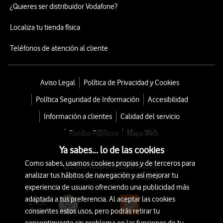
¿Quieres ser distribuidor Vodafone?
Localiza tu tienda física
Teléfonos de atención al cliente
Aviso Legal
Política de Privacidad y Cookies
Política Seguridad de Información
Accesibilidad
Información a clientes
Calidad del servicio
Fondos Públicos
Mapa Web
Ya sabes... lo de las cookies
Como sabes, usamos cookies propias y de terceros para
© 2026 Vodafone España S.A.U.
analizar tus hábitos de navegación y así mejorar tu
Avda. América 115, 28042 Madrid
experiencia de usuario ofreciendo una publicidad más
adaptada a tus preferencia. Al aceptar las cookies
consientes estos usos, pero podrás retirar tu