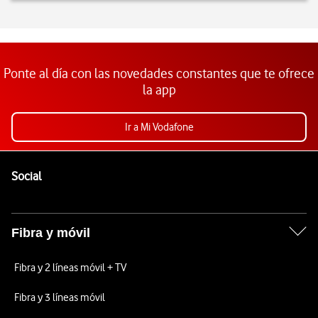
Ponte al día con las novedades constantes que te ofrece
la app
Ir a Mi Vodafone
Pie de página de Vodafone
Enlaces a las redes sociales de Vodafone
Social
Fibra y móvil
Fibra y 2 líneas móvil + TV
Fibra y 3 líneas móvil