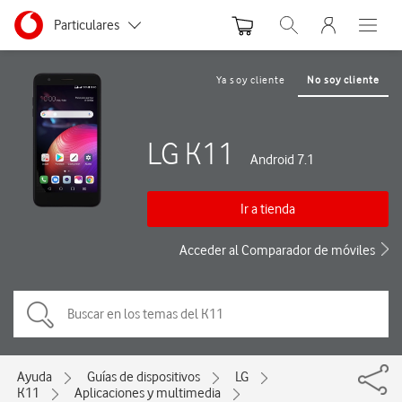
Menu nave
Ir a la pagina principal de vodafone.es
Menu navegación Segmento
Particulares
Abrir buscador. Abre
Abre e
Autónomos
Ya soy cliente
No soy cliente
Pymes
LG K11
Grandes empresas
Android 7.1
y AA.PP.
Ir a tienda
Acceder al Comparador de móviles
Ayuda
Guías de dispositivos
LG
K11
Aplicaciones y multimedia