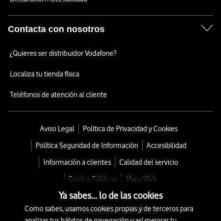
Contacta con nosotros
¿Quieres ser distribuidor Vodafone?
Localiza tu tienda física
Teléfonos de atención al cliente
Aviso Legal
Política de Privacidad y Cookies
Política Seguridad de Información
Accesibilidad
Información a clientes
Calidad del servicio
Fondos Públicos
Mapa Web
Ya sabes... lo de las cookies
Como sabes, usamos cookies propias y de terceros para
© 2026 Vodafone España S.A.U.
analizar tus hábitos de navegación y así mejorar tu