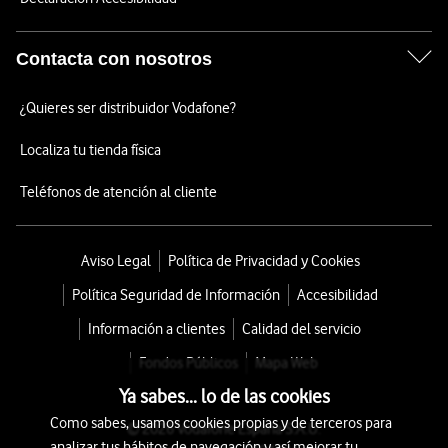
Contacta con nosotros
¿Quieres ser distribuidor Vodafone?
Localiza tu tienda física
Teléfonos de atención al cliente
Aviso Legal
Política de Privacidad y Cookies
Política Seguridad de Información
Accesibilidad
Información a clientes
Calidad del servicio
Fondos Públicos
Mapa Web
Ya sabes... lo de las cookies
Como sabes, usamos cookies propias y de terceros para
© 2026 Vodafone España S.A.U.
analizar tus hábitos de navegación y así mejorar tu