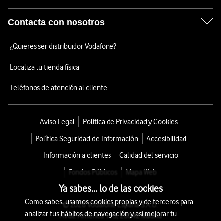
Contacta con nosotros
¿Quieres ser distribuidor Vodafone?
Localiza tu tienda física
Teléfonos de atención al cliente
Aviso Legal
Política de Privacidad y Cookies
Política Seguridad de Información
Accesibilidad
Información a clientes
Calidad del servicio
Fondos Públicos
Mapa Web
Ya sabes... lo de las cookies
Como sabes, usamos cookies propias y de terceros para
© 2026 Vodafone España S.A.U.
analizar tus hábitos de navegación y así mejorar tu
Avda. América 115, 28042 Madrid