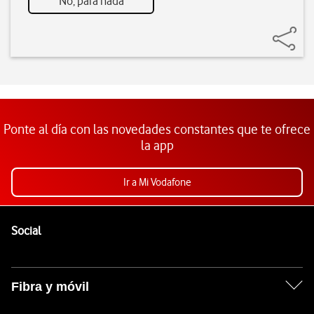
No, para nada
Ponte al día con las novedades constantes que te ofrece
la app
Ir a Mi Vodafone
Pie de página de Vodafone
Enlaces a las redes sociales de Vodafone
Social
Fibra y móvil