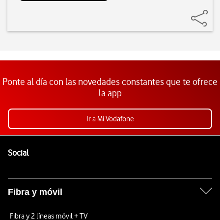
Ponte al día con las novedades constantes que te ofrece
la app
Ir a Mi Vodafone
Pie de página de Vodafone
Enlaces a las redes sociales de Vodafone
Social
Fibra y móvil
Fibra y 2 líneas móvil + TV