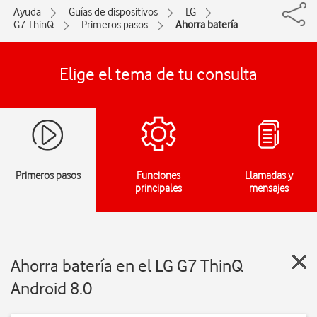
Ayuda
Guías de dispositivos
LG
G7 ThinQ
Primeros pasos
Ahorra batería
Elige el tema de tu consulta
Primeros pasos
Funciones
Llamadas y
principales
mensajes
Ahorra batería en el LG G7 ThinQ
Android 8.0