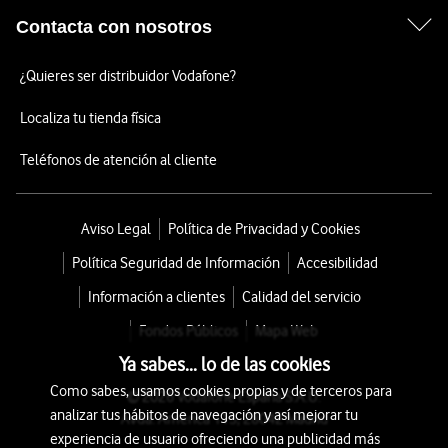
Contacta con nosotros
¿Quieres ser distribuidor Vodafone?
Localiza tu tienda física
Teléfonos de atención al cliente
Aviso Legal
Política de Privacidad y Cookies
Política Seguridad de Información
Accesibilidad
Información a clientes
Calidad del servicio
Fondos Públicos
Mapa Web
Ya sabes... lo de las cookies
Como sabes, usamos cookies propias y de terceros para
© 2026 Vodafone España S.A.U.
analizar tus hábitos de navegación y así mejorar tu
Avda. América 115, 28042 Madrid
experiencia de usuario ofreciendo una publicidad más