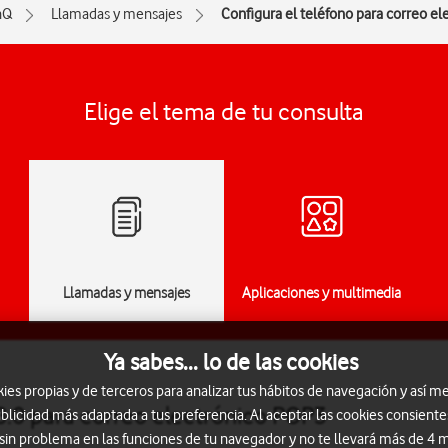
nQ
Llamadas y mensajes
Configura el teléfono para correo e
Elige el tema de tu consulta
Llamadas y mensajes
Aplicaciones y multimedia
Ya sabes... lo de las cookies
s propias y de terceros para analizar tus hábitos de navegación y así me
8.0 para correo electrónico POP3
blicidad más adaptada a tus preferencia. Al aceptar las cookies consiente
 sin problema en las funciones de tu navegador y no te llevará más de 4