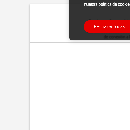
nuestra política de cookie
Puedes configurar el te
Rechazar todas
cuenta POP3 se descarg
tus correos desde otros 
de conexión a 