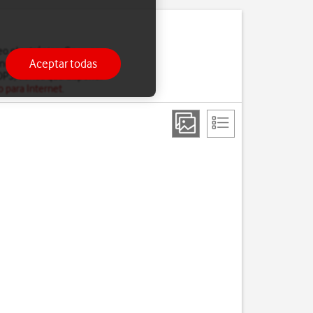
reo electrónico. Con una
Aceptar todas
no es posible acceder a
POP3, tienes que disponer
o para Internet
.