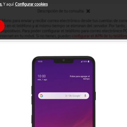
s.
Y aquí
Configurar cookies
Descripción de tu consulta
léfono para enviar y recibir correo electrónico desde tus cuentas de cor
an en el teléfono y al mismo tiempo se eliminan del servidor. Por tanto, 
dispositivos. Para poder configurar el teléfono para correo electrónico 
Internet en tu móvil. Si no tienes, puedes
configurar el APN de tu teléfon