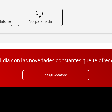
odafone
No, para nada
l día con las novedades constantes que te ofrec
Ir a Mi Vodafone