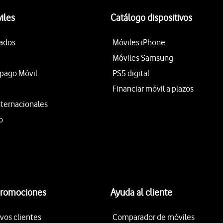
iles
Catálogo dispositivos
tados
Móviles iPhone
Móviles Samsung
epago Móvil
PS5 digital
Financiar móvil a plazos
nternacionales
o
promociones
Ayuda al cliente
vos clientes
Comparador de móviles