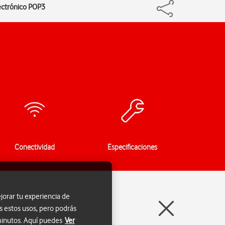
lectrónico POP3
Conectividad
Especificaciones
jorar tu experiencia de
s estos usos, pero podrás
 minutos. Aquí puedes
Ver