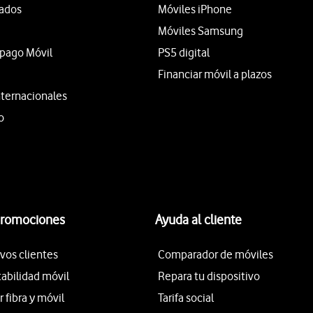
tados
Móviles iPhone
Móviles Samsung
epago Móvil
PS5 digital
Financiar móvil a plazos
nternacionales
o
promociones
Ayuda al cliente
vos clientes
Comparador de móviles
tabilidad móvil
Repara tu dispositivo
fibra y móvil
Tarifa social