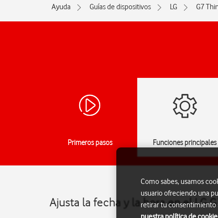
Ayuda
Guías de dispositivos
LG
G7 Thi
Primeros pasos
Funciones principales
Como sabes, usamos cookie
usuario ofreciendo una pu
Ajusta la fecha y la hora en el LG 
retirar tu consentimiento
nuestra política de cookie