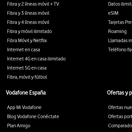
Fibra y 2 líneas móvil + TV
Datos ilimi
Fibra y 3 líneas móvil
eSIM
Fibra y 4 líneas móvil
Tarjetas Pr
Fibra y móvil ilimitado
Roaming
Fibra Móvil y Netflix
Llamadas i
Internet en casa
Teléfono fij
Internet 4G en casa ilimitado
Internet 5G en casa
Fibra, móvil y fútbol
Vodafone España
Ofertas y 
App Mi Vodafone
Ofertas nue
Blog Vodafone Conéctate
Ofertas por
Plan Amigo
Comparador 