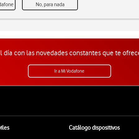
odafone
No, para nada
l día con las novedades constantes que te ofrec
Ir a Mi Vodafone
iles
Catálogo dispositivos