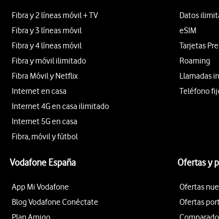
Fibra y 2 líneas móvil + TV
Datos ilimi
Fibra y 3 líneas móvil
eSIM
Fibra y 4 líneas móvil
Tarjetas Pr
Fibra y móvil ilimitado
Roaming
Fibra Móvil y Netflix
Llamadas i
Internet en casa
Teléfono fij
Internet 4G en casa ilimitado
Internet 5G en casa
Fibra, móvil y fútbol
Vodafone España
Ofertas y 
App Mi Vodafone
Ofertas nue
Blog Vodafone Conéctate
Ofertas por
Plan Amigo
Comparador 