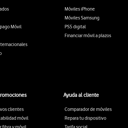
tados
Móviles iPhone
Móviles Samsung
epago Móvil
PS5 digital
Financiar móvil a plazos
nternacionales
o
promociones
Ayuda al cliente
vos clientes
Comparador de móviles
tabilidad móvil
Repara tu dispositivo
fibra y móvil
Tarifa social