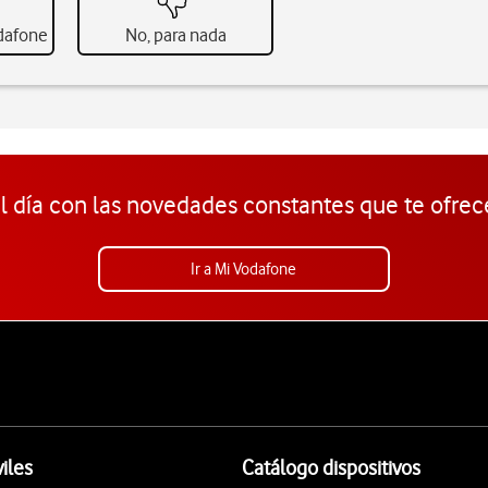
odafone
No, para nada
l día con las novedades constantes que te ofrec
Ir a Mi Vodafone
iles
Catálogo dispositivos