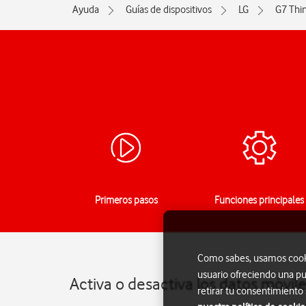
Ayuda
Guías de dispositivos
LG
G7 Thi
Primeros pasos
Funciones principales
Como sabes, usamos cookie
usuario ofreciendo una pu
Activa o desactiva los datos móvil
retirar tu consentimiento