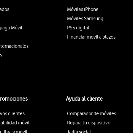
tados
Móviles iPhone
Móviles Samsung
epago Móvil
PS5 digital
Financiar móvil a plazos
nternacionales
o
promociones
Ayuda al cliente
vos clientes
Comparador de móviles
tabilidad móvil
Repara tu dispositivo
fibra y móvil
Tarifa social