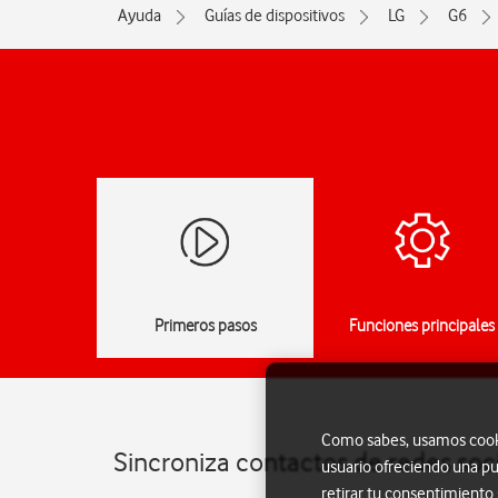
Ayuda
Guías de dispositivos
LG
G6
Primeros pasos
Funciones principales
Como sabes, usamos cookie
Sincroniza contactos de redes soci
usuario ofreciendo una pu
retirar tu consentimiento