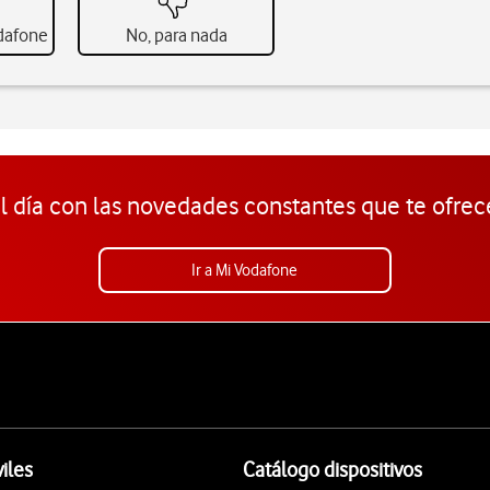
odafone
No, para nada
l día con las novedades constantes que te ofrec
Ir a Mi Vodafone
iles
Catálogo dispositivos