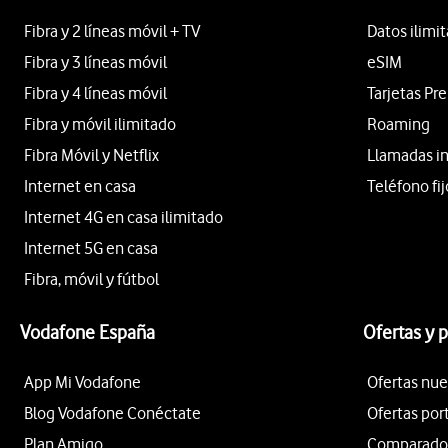
Fibra y 2 líneas móvil + TV
Datos ilimi
Fibra y 3 líneas móvil
eSIM
Fibra y 4 líneas móvil
Tarjetas Pr
Fibra y móvil ilimitado
Roaming
Fibra Móvil y Netflix
Llamadas i
Internet en casa
Teléfono fij
Internet 4G en casa ilimitado
Internet 5G en casa
Fibra, móvil y fútbol
Vodafone España
Ofertas y 
App Mi Vodafone
Ofertas nue
Blog Vodafone Conéctate
Ofertas por
Plan Amigo
Comparador 