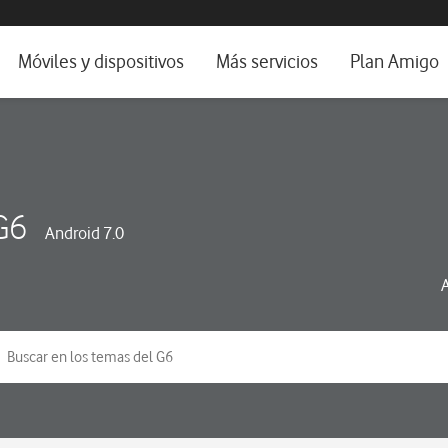
da e idioma
Móviles y dispositivos
Más servicios
Plan Amigo
fone TV
Móviles
Alianza Vodafone e Iberdrola
il 5G
Imagen y Sonido
Servicios avanzados
tura
Ver todos
G6
Android 7.0
dencias