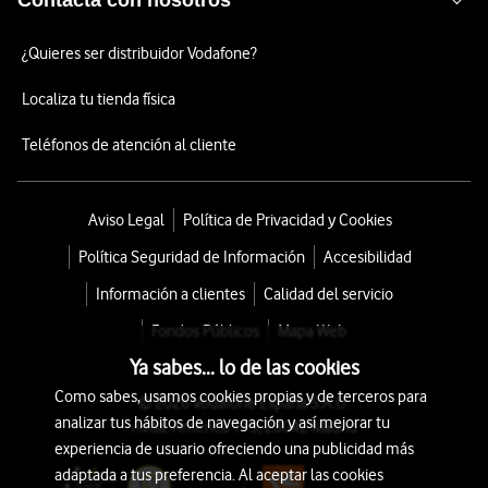
Contacta con nosotros
¿Quieres ser distribuidor Vodafone?
Localiza tu tienda física
Teléfonos de atención al cliente
Aviso Legal
Política de Privacidad y Cookies
Política Seguridad de Información
Accesibilidad
Información a clientes
Calidad del servicio
Fondos Públicos
Mapa Web
Ya sabes... lo de las cookies
Como sabes, usamos cookies propias y de terceros para
© 2026 Vodafone España S.A.U.
analizar tus hábitos de navegación y así mejorar tu
Avda. América 115, 28042 Madrid
experiencia de usuario ofreciendo una publicidad más
adaptada a tus preferencia. Al aceptar las cookies