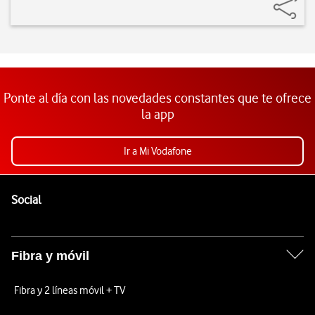
Ponte al día con las novedades constantes que te ofrece
la app
Ir a Mi Vodafone
Pie de página de Vodafone
Enlaces a las redes sociales de Vodafone
Social
Fibra y móvil
Fibra y 2 líneas móvil + TV