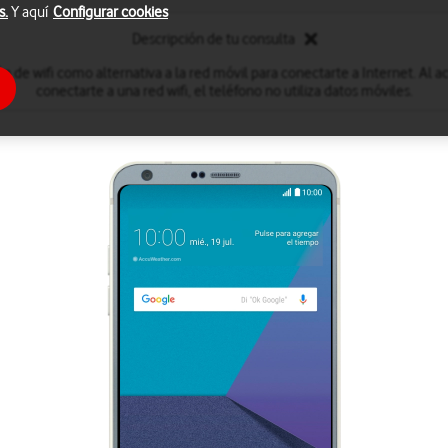
s.
Y aquí
Configurar cookies
Descripción de tu consulta
ón de wifi como alternativa a la red móvil para conectarte a Internet. Al act
conectarte a una red wifi, el teléfono no utiliza datos móviles.