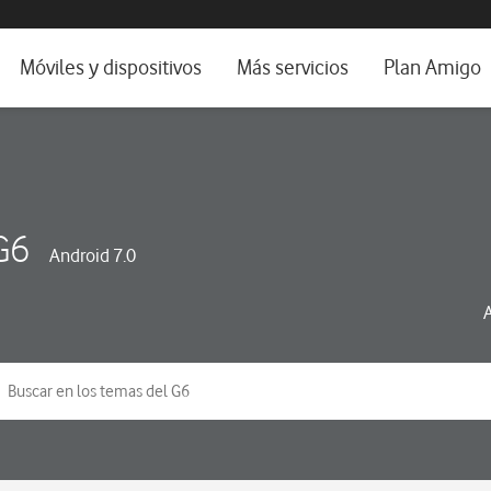
da e idioma
Móviles y dispositivos
Más servicios
Plan Amigo
fone TV
Móviles
Alianza Vodafone e Iberdrola
il 5G
Imagen y Sonido
Servicios avanzados
tura
Ver todos
G6
Android 7.0
dencias