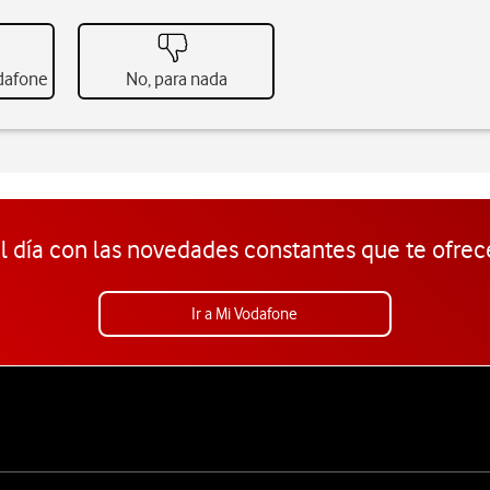
odafone
No, para nada
l día con las novedades constantes que te ofrec
Ir a Mi Vodafone