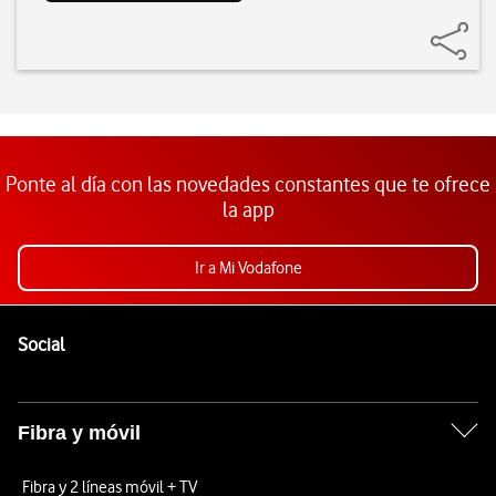
Ponte al día con las novedades constantes que te ofrece
la app
Ir a Mi Vodafone
Pie de página de Vodafone
Enlaces a las redes sociales de Vodafone
Social
Fibra y móvil
Fibra y 2 líneas móvil + TV