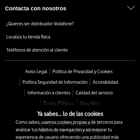
Contacta con nosotros
¿Quieres ser distribuidor Vodafone?
Localiza tu tienda física
Teléfonos de atención al cliente
Aviso Legal
Política de Privacidad y Cookies
Política Seguridad de Información
Accesibilidad
Información a clientes
Calidad del servicio
Fondos Públicos
Mapa Web
Ya sabes... lo de las cookies
Como sabes, usamos cookies propias y de terceros para
© 2026 Vodafone España S.A.U.
analizar tus hábitos de navegación y así mejorar tu
Avda. América 115, 28042 Madrid
experiencia de usuario ofreciendo una publicidad más