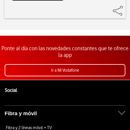
Ponte al día con las novedades constantes que te ofrece
la app
Ir a Mi Vodafone
Pie de página de Vodafone
Enlaces a las redes sociales de Vodafone
Social
Fibra y móvil
Fibra y 2 líneas móvil + TV