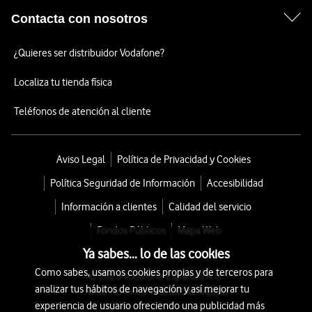
Contacta con nosotros
¿Quieres ser distribuidor Vodafone?
Localiza tu tienda física
Teléfonos de atención al cliente
Aviso Legal
Política de Privacidad y Cookies
Política Seguridad de Información
Accesibilidad
Información a clientes
Calidad del servicio
Fondos Públicos
Mapa Web
Ya sabes... lo de las cookies
Como sabes, usamos cookies propias y de terceros para
© 2026 Vodafone España S.A.U.
analizar tus hábitos de navegación y así mejorar tu
Avda. América 115, 28042 Madrid
experiencia de usuario ofreciendo una publicidad más