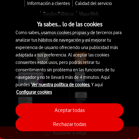
Información a clientes
Calidad del servicio
Fondos Públicos
Mapa Web
Ya sabes... lo de las cookies
Como sabes, usamos cookies propias y de terceros para
© 2026 Vodafone España S.A.U.
analizar tus hábitos de navegación y así mejorar tu
Avda. América 115, 28042 Madrid
experiencia de usuario ofreciendo una publicidad más
adaptada a tus preferencia. Al aceptar las cookies
consientes estos usos, pero podrás retirar tu
consentimiento sin problema en las funciones de tu
navegador y no te llevará más de 4 minutos. Aquí
puedes
Ver nuestra política de cookies.
Y aquí
Configurar cookies
Aceptar todas
Rechazar todas
Ayúdame a elegir