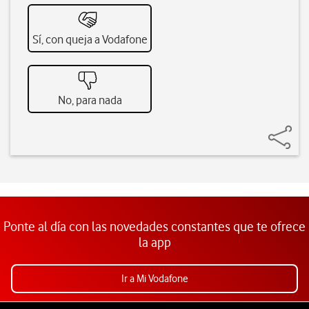
Sí, con queja a Vodafone
No, para nada
Ponte al día con las novedades constantes que te ofrece
la app
Ir a Mi Vodafone
Pie de página de Vodafone