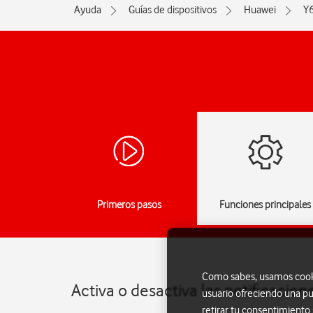
Ayuda
Guías de dispositivos
Huawei
Y
Primeros pasos
Funciones principales
Como sabes, usamos cookie
Activa o desactiva las notificacio
usuario ofreciendo una pu
retirar tu consentimiento