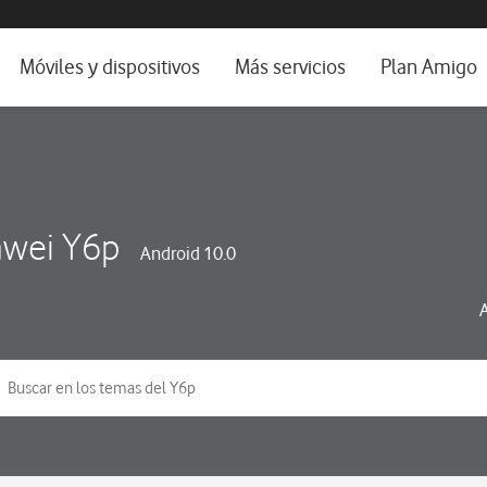
da e idioma
Móviles y dispositivos
Más servicios
Plan Amigo
fone TV
Móviles
Alianza Vodafone e Iberdrola
il 5G
Imagen y Sonido
Servicios avanzados
tura
Ver todos
wei Y6p
Android 10.0
dencias