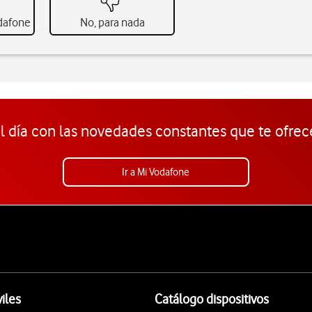
odafone
No, para nada
l día con las novedades constantes que te ofrec
Ir a Mi Vodafone
iles
Catálogo dispositivos