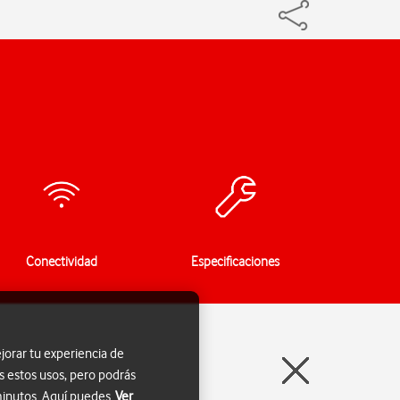
Conectividad
Especificaciones
jorar tu experiencia de
s estos usos, pero podrás
 minutos. Aquí puedes
Ver