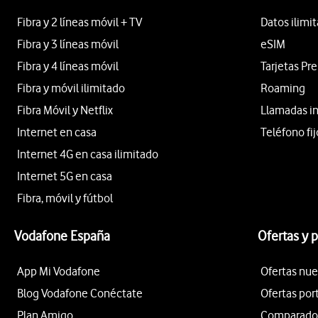
Fibra y 2 líneas móvil + TV
Datos ilimi
Fibra y 3 líneas móvil
eSIM
Fibra y 4 líneas móvil
Tarjetas Pr
Fibra y móvil ilimitado
Roaming
Fibra Móvil y Netflix
Llamadas i
Internet en casa
Teléfono fij
Internet 4G en casa ilimitado
Internet 5G en casa
Fibra, móvil y fútbol
Vodafone España
Ofertas y 
App Mi Vodafone
Ofertas nue
Blog Vodafone Conéctate
Ofertas por
Plan Amigo
Comparador 