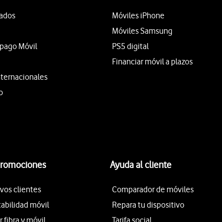
tados
Móviles iPhone
Móviles Samsung
epago Móvil
PS5 digital
Financiar móvil a plazos
nternacionales
o
promociones
Ayuda al cliente
vos clientes
Comparador de móviles
tabilidad móvil
Repara tu dispositivo
fibra y móvil
Tarifa social