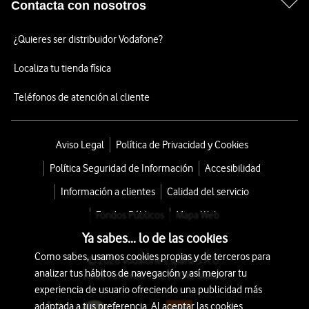
Contacta con nosotros
¿Quieres ser distribuidor Vodafone?
Localiza tu tienda física
Teléfonos de atención al cliente
Aviso Legal
Política de Privacidad y Cookies
Política Seguridad de Información
Accesibilidad
Información a clientes
Calidad del servicio
Fondos Públicos
Mapa Web
Ya sabes... lo de las cookies
Como sabes, usamos cookies propias y de terceros para
© 2026 Vodafone España S.A.U.
analizar tus hábitos de navegación y así mejorar tu
Avda. América 115, 28042 Madrid
experiencia de usuario ofreciendo una publicidad más
adaptada a tus preferencia. Al aceptar las cookies