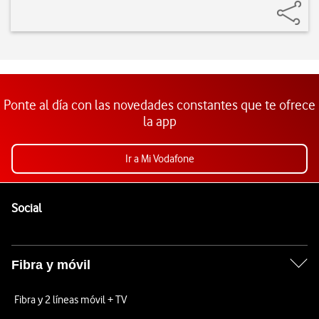
Ponte al día con las novedades constantes que te ofrece
la app
Ir a Mi Vodafone
Pie de página de Vodafone
Enlaces a las redes sociales de Vodafone
Social
Fibra y móvil
Fibra y 2 líneas móvil + TV