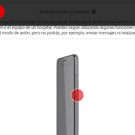
Descripción de tu consulta
odas las conexiones inalámbricas de modo que el teléfono no interfiere,
n o el equipo de un hospital. Puedes seguir utilizando algunas funciones
l modo de avión, pero no podrás, por ejemplo, enviar mensajes ni realiza