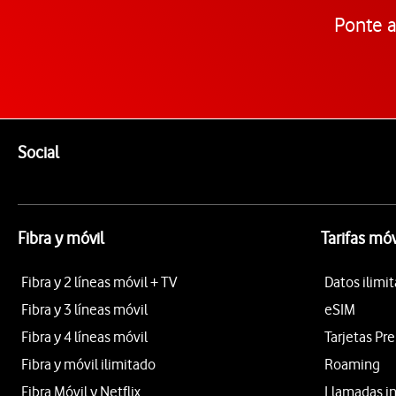
Ponte a
Pie de página de Vodafone
Enlaces a las redes sociales de Vodafone
Social
Fibra y móvil
Tarifas móv
Fibra y 2 líneas móvil + TV
Datos ilimi
Fibra y 3 líneas móvil
eSIM
Fibra y 4 líneas móvil
Tarjetas Pr
Fibra y móvil ilimitado
Roaming
Fibra Móvil y Netflix
Llamadas i