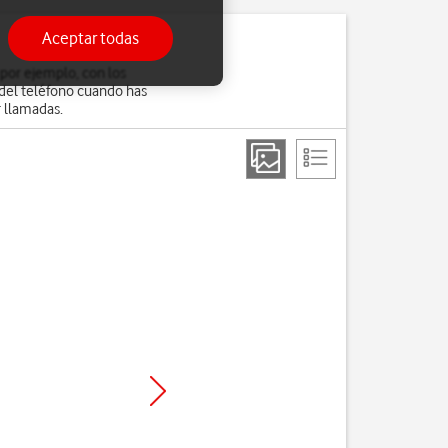
Aceptar todas
 por ejemplo, con los
 del teléfono cuando has
r llamadas.