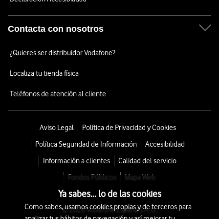
Contacta con nosotros
¿Quieres ser distribuidor Vodafone?
Localiza tu tienda física
Teléfonos de atención al cliente
Aviso Legal
Política de Privacidad y Cookies
Política Seguridad de Información
Accesibilidad
Información a clientes
Calidad del servicio
Fondos Públicos
Mapa Web
Ya sabes... lo de las cookies
Como sabes, usamos cookies propias y de terceros para
© 2026 Vodafone España S.A.U.
analizar tus hábitos de navegación y así mejorar tu