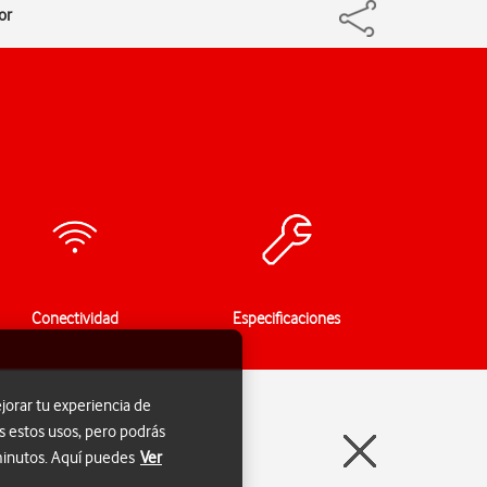
or
Conectividad
Especificaciones
jorar tu experiencia de
s estos usos, pero podrás
 minutos. Aquí puedes
Ver