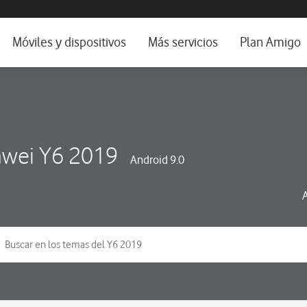
da e idioma
Móviles y dispositivos
Más servicios
Plan Amigo
fone TV
Móviles
Alianza Vodafone e Iberdrola
il 5G
Imagen y Sonido
Servicios avanzados
tura
Ver todos
wei Y6 2019
Android 9.0
dencias