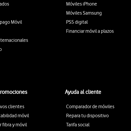
tados
Móviles iPhone
Móviles Samsung
epago Móvil
PS5 digital
Financiar móvil a plazos
nternacionales
o
promociones
Ayuda al cliente
vos clientes
Comparador de móviles
tabilidad móvil
Repara tu dispositivo
fibra y móvil
Tarifa social