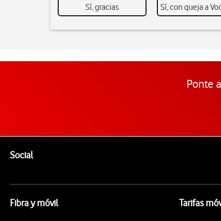
Sí, gracias
Sí, con queja a V
Ponte a
Pie de página de Vodafone
Enlaces a las redes sociales de Vodafone
Social
Fibra y móvil
Tarifas móv