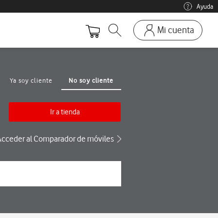
Ayuda
Mi cuenta
Abrir buscador. Abre en ve
Ir a la pagina acces
Mi Vodafone
Móviles y dispositivos
Ya soy cliente
No soy cliente
Añadir línea adicional
Mis facturas
Ir a tienda
Mis pedidos
Acceder al Comparador de móviles
Recargas