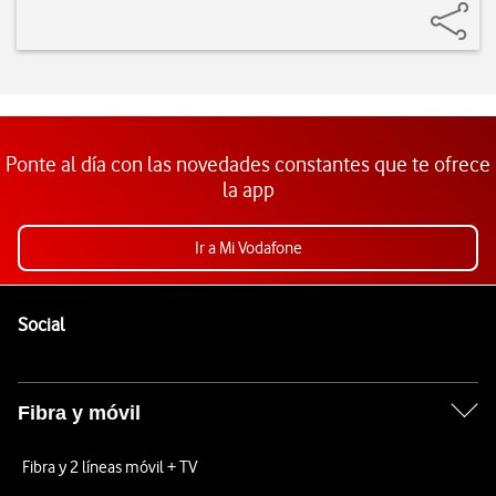
Ponte al día con las novedades constantes que te ofrece
la app
Ir a Mi Vodafone
Pie de página de Vodafone
Enlaces a las redes sociales de Vodafone
Social
Fibra y móvil
Fibra y 2 líneas móvil + TV