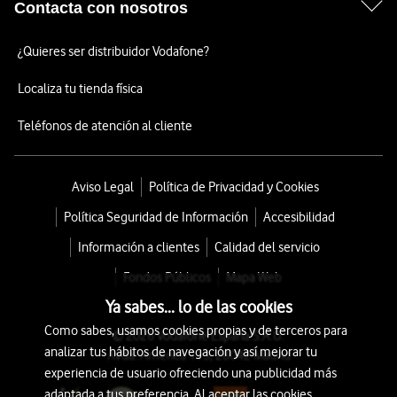
Contacta con nosotros
¿Quieres ser distribuidor Vodafone?
Localiza tu tienda física
Teléfonos de atención al cliente
Aviso Legal
Política de Privacidad y Cookies
Política Seguridad de Información
Accesibilidad
Información a clientes
Calidad del servicio
Fondos Públicos
Mapa Web
Ya sabes... lo de las cookies
Como sabes, usamos cookies propias y de terceros para
© 2026 Vodafone España S.A.U.
analizar tus hábitos de navegación y así mejorar tu
Avda. América 115, 28042 Madrid
experiencia de usuario ofreciendo una publicidad más
adaptada a tus preferencia. Al aceptar las cookies