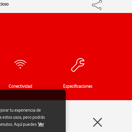
cioso
Conectividad
Especificaciones
jorar tu experiencia de
s estos usos, pero podrás
 minutos. Aquí puedes
Ver