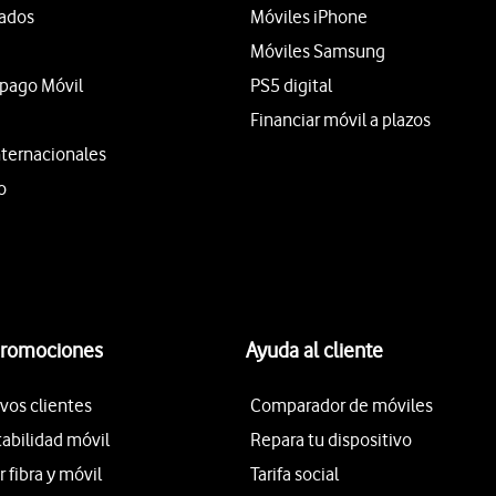
tados
Móviles iPhone
Móviles Samsung
epago Móvil
PS5 digital
Financiar móvil a plazos
nternacionales
o
promociones
Ayuda al cliente
vos clientes
Comparador de móviles
tabilidad móvil
Repara tu dispositivo
fibra y móvil
Tarifa social