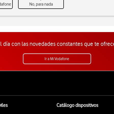
odafone
No, para nada
l día con las novedades constantes que te ofrec
Ir a Mi Vodafone
iles
Catálogo dispositivos