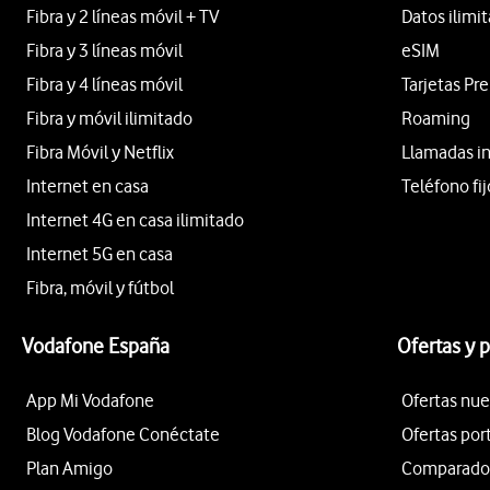
Fibra y 2 líneas móvil + TV
Datos ilimi
Fibra y 3 líneas móvil
eSIM
Fibra y 4 líneas móvil
Tarjetas Pr
Fibra y móvil ilimitado
Roaming
Fibra Móvil y Netflix
Llamadas i
Internet en casa
Teléfono fij
Internet 4G en casa ilimitado
Internet 5G en casa
Fibra, móvil y fútbol
Vodafone España
Ofertas y 
App Mi Vodafone
Ofertas nue
Blog Vodafone Conéctate
Ofertas por
Plan Amigo
Comparador 