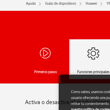
Ayuda
Guías de dispositivos
Huawei
Y
Primeros pasos
Funciones principales
Como sabes, usamos cookie
usuario ofreciendo una pu
Activa o desactiva el modo silenc
retirar tu consentimiento
nuestra política de cookie