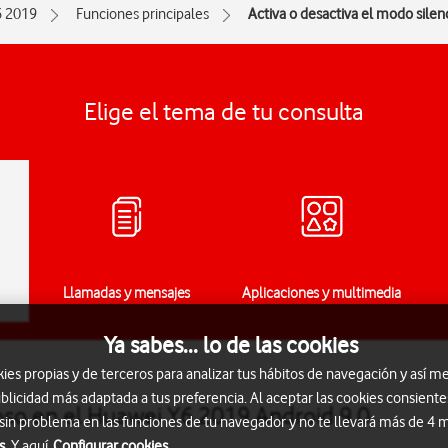
6 2019
Funciones principales
Activa o desactiva el modo silen
Elige el tema de tu consulta
Llamadas y mensajes
Aplicaciones y multimedia
Ya sabes... lo de las cookies
s propias y de terceros para analizar tus hábitos de navegación y así me
blicidad más adaptada a tus preferencia. Al aceptar las cookies consiente
ioso en el Huawei Y6 2019 Android 9.0
 sin problema en las funciones de tu navegador y no te llevará más de 4
s.
Y aquí
Configurar cookies