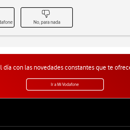
odafone
No, para nada
l día con las novedades constantes que te ofrec
Ir a Mi Vodafone