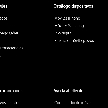
iles
Catálogo dispositivos
tados
Móviles iPhone
Móviles Samsung
epago Móvil
PS5 digital
Financiar móvil a plazos
nternacionales
o
promociones
Ayuda al cliente
vos clientes
Comparador de móviles