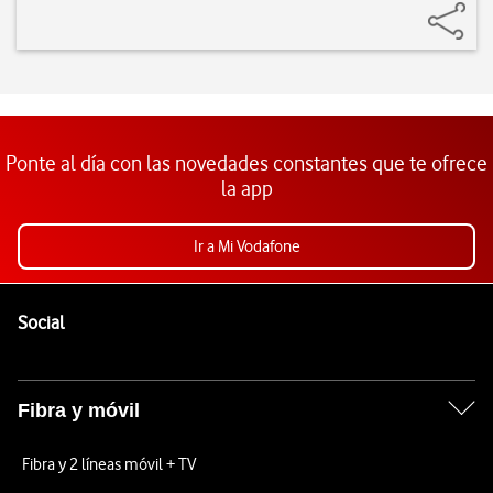
Ponte al día con las novedades constantes que te ofrece
la app
Ir a Mi Vodafone
Pie de página de Vodafone
Enlaces a las redes sociales de Vodafone
Social
Fibra y móvil
Fibra y 2 líneas móvil + TV