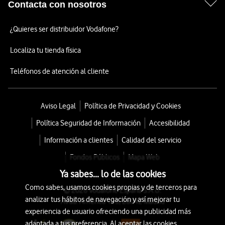
Contacta con nosotros
¿Quieres ser distribuidor Vodafone?
Localiza tu tienda física
Teléfonos de atención al cliente
Aviso Legal
Política de Privacidad y Cookies
Política Seguridad de Información
Accesibilidad
Información a clientes
Calidad del servicio
Fondos Públicos
Mapa Web
Ya sabes... lo de las cookies
Como sabes, usamos cookies propias y de terceros para
© 2026 Vodafone España S.A.U.
analizar tus hábitos de navegación y así mejorar tu
Avda. América 115, 28042 Madrid
experiencia de usuario ofreciendo una publicidad más
adaptada a tus preferencia. Al aceptar las cookies