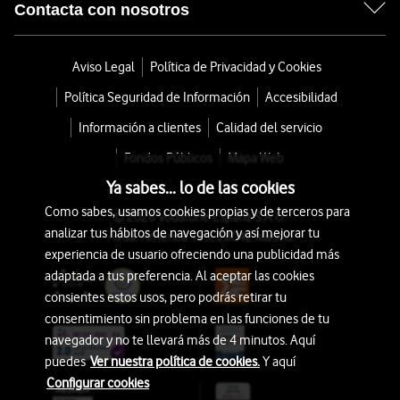
Contacta con nosotros
Aviso Legal
Política de Privacidad y Cookies
Política Seguridad de Información
Accesibilidad
Información a clientes
Calidad del servicio
Fondos Públicos
Mapa Web
Ya sabes... lo de las cookies
Como sabes, usamos cookies propias y de terceros para
© 2026 Vodafone España S.A.U.
analizar tus hábitos de navegación y así mejorar tu
Avda. América 115, 28042 Madrid
experiencia de usuario ofreciendo una publicidad más
adaptada a tus preferencia. Al aceptar las cookies
consientes estos usos, pero podrás retirar tu
consentimiento sin problema en las funciones de tu
navegador y no te llevará más de 4 minutos. Aquí
puedes
Ver nuestra política de cookies.
Y aquí
Configurar cookies