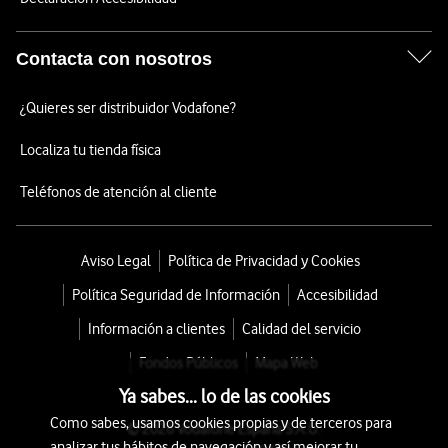
Contacta con nosotros
¿Quieres ser distribuidor Vodafone?
Localiza tu tienda física
Teléfonos de atención al cliente
Aviso Legal
Política de Privacidad y Cookies
Política Seguridad de Información
Accesibilidad
Información a clientes
Calidad del servicio
Fondos Públicos
Mapa Web
Ya sabes... lo de las cookies
Como sabes, usamos cookies propias y de terceros para
© 2026 Vodafone España S.A.U.
analizar tus hábitos de navegación y así mejorar tu