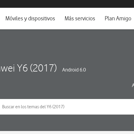
da e idioma
Móviles y dispositivos
Más servicios
Plan Amigo
fone TV
Móviles
Alianza Vodafone e Iberdrola
il 5G
Imagen y Sonido
Servicios avanzados
tura
Ver todos
wei Y6 (2017)
Android 6.0
dencias