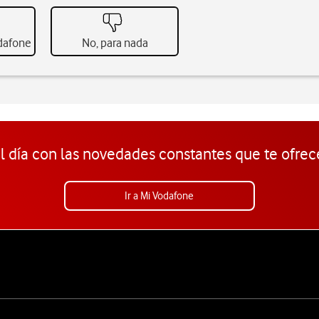
odafone
No, para nada
l día con las novedades constantes que te ofrec
Ir a Mi Vodafone