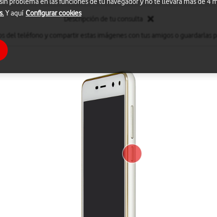
 sin problema en las funciones de tu navegador y no te llevará más de 4
s.
Y aquí
Configurar cookies
Descripción de tu consulta
s del teléfono y compartir estas imágenes con tus amigos o guardarlas par