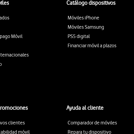
iles
Catálogo dispositivos
tados
Móviles iPhone
Móviles Samsung
epago Móvil
PS5 digital
Financiar móvil a plazos
nternacionales
o
promociones
Ayuda al cliente
vos clientes
Comparador de móviles
tabilidad móvil
Repara tu dispositivo