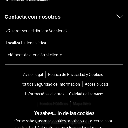
Contacta con nosotros
¿Quieres ser distribuidor Vodafone?
Localiza tu tienda física
Teléfonos de atención al cliente
Aviso Legal
Política de Privacidad y Cookies
Política Seguridad de Información
Accesibilidad
Información a clientes
Calidad del servicio
Fondos Públicos
Mapa Web
Ya sabes... lo de las cookies
Como sabes, usamos cookies propias y de terceros para
© 2026 Vodafone España S.A.U.
analizar tus hábitos de navegación y así mejorar tu