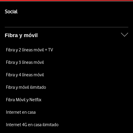
Pie de página de Vodafone
Enlaces a las redes sociales de Vodafone
Social
Fibra y móvil
Fibra y 2 líneas móvil + TV
Fibra y 3 líneas móvil
Fibra y 4 líneas móvil
Fibra y móvil ilimitado
Fibra Móvil y Netflix
Internet en casa
Internet 4G en casa ilimitado