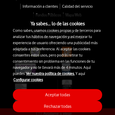
Información a clientes
Calidad del servicio
Fondos Públicos
Mapa Web
Ya sabes... lo de las cookies
Como sabes, usamos cookies propias y de terceros para
© 2026 Vodafone España S.A.U.
analizar tus hábitos de navegación y así mejorar tu
Avda. América 115, 28042 Madrid
experiencia de usuario ofreciendo una publicidad más
adaptada a tus preferencia. Al aceptar las cookies
consientes estos usos, pero podrás retirar tu
consentimiento sin problema en las funciones de tu
navegador y no te llevará más de 4 minutos. Aquí
puedes
Ver nuestra política de cookies.
Y aquí
Configurar cookies
Aceptar todas
Rechazar todas
Ayúdame a elegir