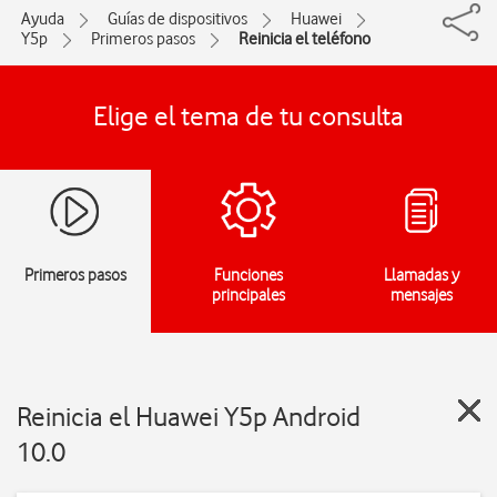
Ayuda
Guías de dispositivos
Huawei
Y5p
Primeros pasos
Reinicia el teléfono
Elige el tema de tu consulta
Primeros pasos
Funciones
Llamadas y
principales
mensajes
Reinicia el Huawei Y5p Android
10.0