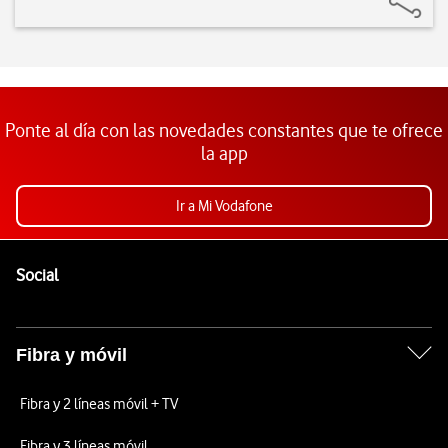
Ponte al día con las novedades constantes que te ofrece
la app
Ir a Mi Vodafone
Pie de página de Vodafone
Enlaces a las redes sociales de Vodafone
Social
Fibra y móvil
Fibra y 2 líneas móvil + TV
Fibra y 3 líneas móvil