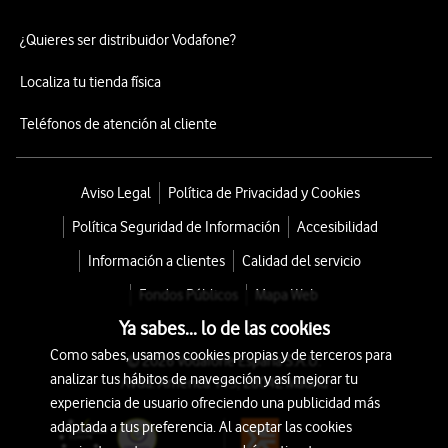
¿Quieres ser distribuidor Vodafone?
Localiza tu tienda física
Teléfonos de atención al cliente
Aviso Legal
Política de Privacidad y Cookies
Política Seguridad de Información
Accesibilidad
Información a clientes
Calidad del servicio
Fondos Públicos
Mapa Web
Ya sabes... lo de las cookies
Como sabes, usamos cookies propias y de terceros para
© 2026 Vodafone España S.A.U.
analizar tus hábitos de navegación y así mejorar tu
Avda. América 115, 28042 Madrid
experiencia de usuario ofreciendo una publicidad más
adaptada a tus preferencia. Al aceptar las cookies