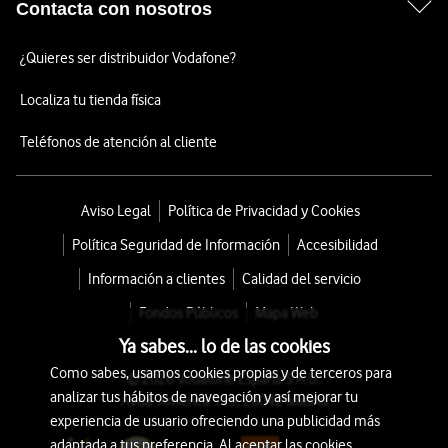
Contacta con nosotros
¿Quieres ser distribuidor Vodafone?
Localiza tu tienda física
Teléfonos de atención al cliente
Aviso Legal
Política de Privacidad y Cookies
Política Seguridad de Información
Accesibilidad
Información a clientes
Calidad del servicio
Fondos Públicos
Mapa Web
Ya sabes... lo de las cookies
Como sabes, usamos cookies propias y de terceros para
© 2026 Vodafone España S.A.U.
analizar tus hábitos de navegación y así mejorar tu
Avda. América 115, 28042 Madrid
experiencia de usuario ofreciendo una publicidad más
adaptada a tus preferencia. Al aceptar las cookies