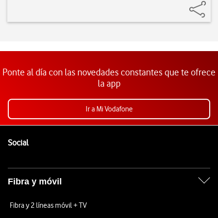
Ponte al día con las novedades constantes que te ofrece
la app
Ir a Mi Vodafone
Pie de página de Vodafone
Enlaces a las redes sociales de Vodafone
Social
Fibra y móvil
Fibra y 2 líneas móvil + TV