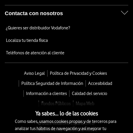
Contacta con nosotros
¿Quieres ser distribuidor Vodafone?
Localiza tu tienda física
Teléfonos de atención al cliente
Aviso Legal
Política de Privacidad y Cookies
Política Seguridad de Información
Accesibilidad
Información a clientes
Calidad del servicio
Fondos Públicos
Mapa Web
Ya sabes... lo de las cookies
Como sabes, usamos cookies propias y de terceros para
© 2026 Vodafone España S.A.U.
analizar tus hábitos de navegación y así mejorar tu
Avda. América 115, 28042 Madrid