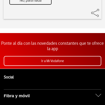
No, para nada
Ponte al día con las novedades constantes que te ofrece
la app
Ir a Mi Vodafone
Pie de página de Vodafone
Enlaces a las redes sociales de Vodafone
Social
Fibra y móvil