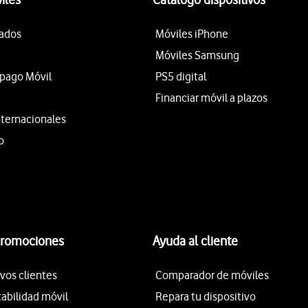
tados
Móviles iPhone
Móviles Samsung
epago Móvil
PS5 digital
Financiar móvil a plazos
nternacionales
o
promociones
Ayuda al cliente
vos clientes
Comparador de móviles
tabilidad móvil
Repara tu dispositivo