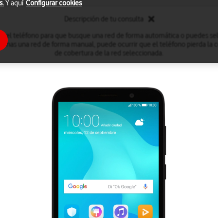
s.
Y aquí
Configurar cookies
Descripción de tu consulta
r el teléfono para que busque una red de forma automática o puedes se
onas una red de forma manual, puede ocurrir que el teléfono pierda la co
de cobertura de la red seleccionada.