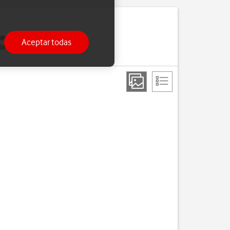
leccionar una red
Aceptar todas
nexión si sales del área