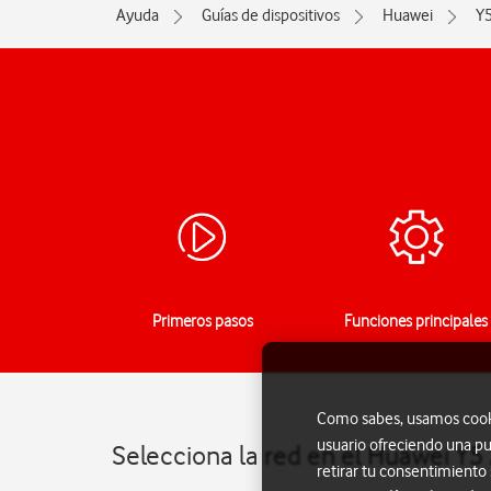
Ayuda
Guías de dispositivos
Huawei
Y
Primeros pasos
Funciones principales
Como sabes, usamos cookie
usuario ofreciendo una pu
Selecciona la red en el Huawei Y5
retirar tu consentimiento