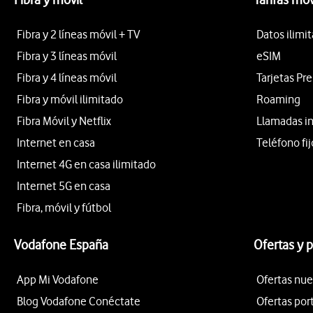
Fibra y 2 líneas móvil + TV
Datos ilimi
Fibra y 3 líneas móvil
eSIM
Fibra y 4 líneas móvil
Tarjetas Pr
Fibra y móvil ilimitado
Roaming
Fibra Móvil y Netflix
Llamadas i
Internet en casa
Teléfono fij
Internet 4G en casa ilimitado
Internet 5G en casa
Fibra, móvil y fútbol
Vodafone España
Ofertas y 
App Mi Vodafone
Ofertas nue
Blog Vodafone Conéctate
Ofertas por