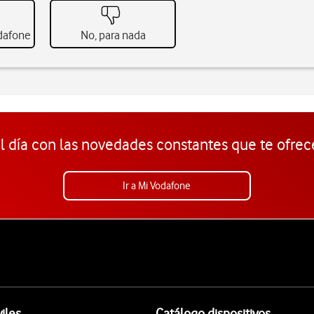
odafone
No, para nada
l día con las novedades constantes que te ofrec
Ir a Mi Vodafone
iles
Catálogo dispositivos