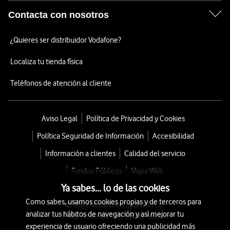
Contacta con nosotros
¿Quieres ser distribuidor Vodafone?
Localiza tu tienda física
Teléfonos de atención al cliente
Aviso Legal
Política de Privacidad y Cookies
Política Seguridad de Información
Accesibilidad
Información a clientes
Calidad del servicio
Fondos Públicos
Mapa Web
Ya sabes... lo de las cookies
Como sabes, usamos cookies propias y de terceros para
© 2026 Vodafone España S.A.U.
analizar tus hábitos de navegación y así mejorar tu
Avda. América 115, 28042 Madrid
experiencia de usuario ofreciendo una publicidad más