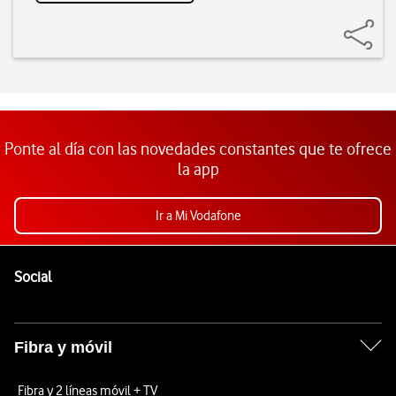
Ponte al día con las novedades constantes que te ofrece
la app
Ir a Mi Vodafone
Pie de página de Vodafone
Enlaces a las redes sociales de Vodafone
Social
Fibra y móvil
Fibra y 2 líneas móvil + TV