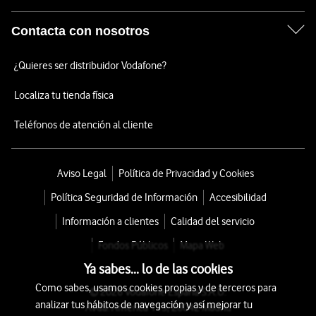
Contacta con nosotros
¿Quieres ser distribuidor Vodafone?
Localiza tu tienda física
Teléfonos de atención al cliente
Aviso Legal
Política de Privacidad y Cookies
Política Seguridad de Información
Accesibilidad
Información a clientes
Calidad del servicio
Fondos Públicos
Mapa Web
Ya sabes... lo de las cookies
Como sabes, usamos cookies propias y de terceros para
© 2026 Vodafone España S.A.U.
analizar tus hábitos de navegación y así mejorar tu
Avda. América 115, 28042 Madrid