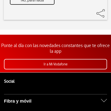
No, para nada
Ponte al día con las novedades constantes que te ofrece
la app
Ir a Mi Vodafone
Pie de página de Vodafone
Enlaces a las redes sociales de Vodafone
Social
Fibra y móvil