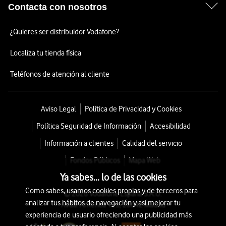
Contacta con nosotros
¿Quieres ser distribuidor Vodafone?
Localiza tu tienda física
Teléfonos de atención al cliente
Aviso Legal
Política de Privacidad y Cookies
Política Seguridad de Información
Accesibilidad
Información a clientes
Calidad del servicio
Fondos Públicos
Mapa Web
Ya sabes... lo de las cookies
Como sabes, usamos cookies propias y de terceros para
© 2026 Vodafone España S.A.U.
analizar tus hábitos de navegación y así mejorar tu
Avda. América 115, 28042 Madrid
experiencia de usuario ofreciendo una publicidad más