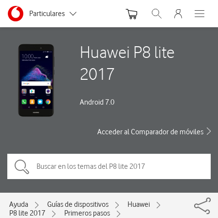
Menu nave
Ir a la pagina principal de vodafone.es
Menu navegación Segmento
Particulares
Abrir buscador. Abre
Abre e
Autónomos
Huawei P8 lite
Pymes
2017
Grandes empresas
y AA.PP.
Android 7.0
Acceder al Comparador de móviles
Ayuda
Guías de dispositivos
Huawei
P8 lite 2017
Primeros pasos