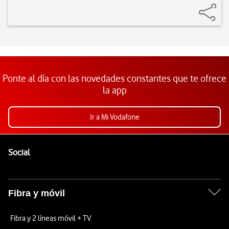
Ponte al día con las novedades constantes que te ofrece
la app
Ir a Mi Vodafone
Pie de página de Vodafone
Enlaces a las redes sociales de Vodafone
Social
Fibra y móvil
Fibra y 2 líneas móvil + TV