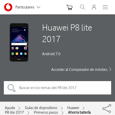
Menu nave
Ir a la pagina principal de vodafone.es
Menu navegación Segmento
Particulares
Abrir buscador. Abre
Abre e
Autónomos
Huawei P8 lite
Pymes
2017
Grandes empresas
y AA.PP.
Android 7.0
Acceder al Comparador de móviles
Ayuda
Guías de dispositivos
Huawei
P8 lite 2017
Primeros pasos
Ahorra batería