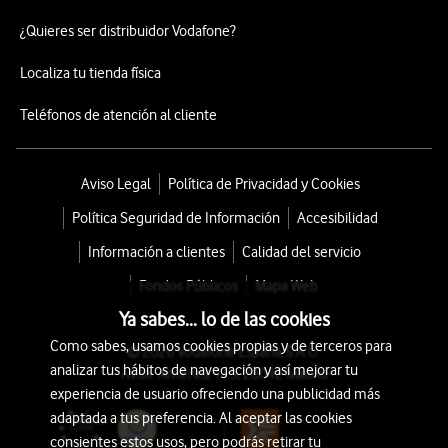
¿Quieres ser distribuidor Vodafone?
Localiza tu tienda física
Teléfonos de atención al cliente
Aviso Legal
Política de Privacidad y Cookies
Política Seguridad de Información
Accesibilidad
Información a clientes
Calidad del servicio
Fondos Públicos
Mapa Web
Ya sabes... lo de las cookies
Como sabes, usamos cookies propias y de terceros para
© 2026 Vodafone España S.A.U.
analizar tus hábitos de navegación y así mejorar tu
Avda. América 115, 28042 Madrid
experiencia de usuario ofreciendo una publicidad más
adaptada a tus preferencia. Al aceptar las cookies
consientes estos usos, pero podrás retirar tu