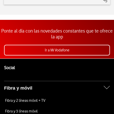
Ponte al día con las novedades constantes que te ofrece
la app
Ir a Mi Vodafone
Pie de página de Vodafone
Enlaces a las redes sociales de Vodafone
Social
Fibra y móvil
Fibra y 2 líneas móvil + TV
Fibra y 3 líneas móvil