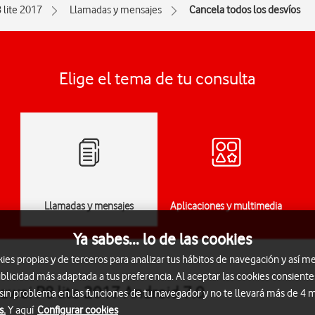
 lite 2017
Llamadas y mensajes
Cancela todos los desvíos
Elige el tema de tu consulta
Llamadas y mensajes
Aplicaciones y multimedia
Ya sabes... lo de las cookies
s propias y de terceros para analizar tus hábitos de navegación y así me
blicidad más adaptada a tus preferencia. Al aceptar las cookies consiente
awei P8 lite 2017 Android 7.0
 sin problema en las funciones de tu navegador y no te llevará más de 4
s.
Y aquí
Configurar cookies