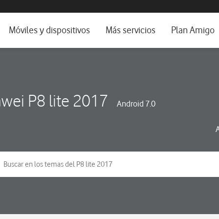
da e idioma
Móviles y dispositivos
Más servicios
Plan Amigo
fone TV
Móviles
Alianza Vodafone e Iberdrola
il 5G
Imagen y Sonido
Servicios avanzados
tura
Ver todos
wei P8 lite 2017
Android 7.0
dencias