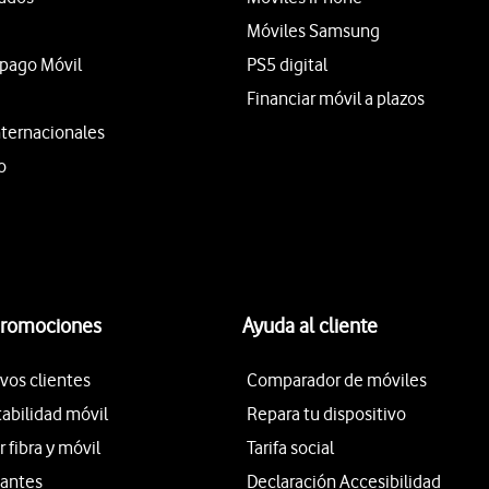
Móviles Samsung
epago Móvil
PS5 digital
Financiar móvil a plazos
nternacionales
o
promociones
Ayuda al cliente
vos clientes
Comparador de móviles
tabilidad móvil
Repara tu dispositivo
fibra y móvil
Tarifa social
iantes
Declaración Accesibilidad