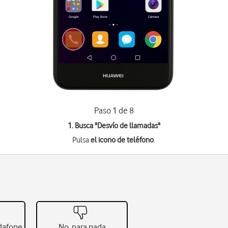
Paso 1 de 8
1. Busca "
Desvío de llamadas
"
Pulsa
el icono de teléfono
.
odafone
No, para nada