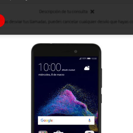
Descripción de tu consulta
eseas desviar tus llamadas, puedes cancelar cualquier desvío que hayas c