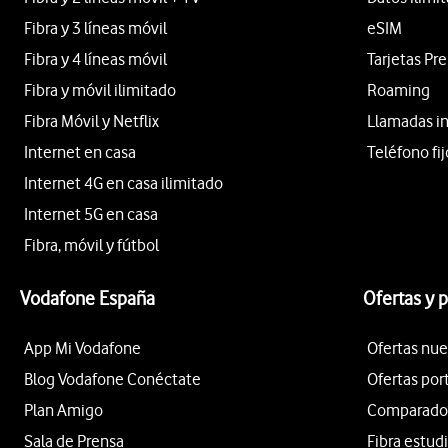
Fibra y 3 líneas móvil
eSIM
Fibra y 4 líneas móvil
Tarjetas Pr
Fibra y móvil ilimitado
Roaming
Fibra Móvil y Netflix
Llamadas i
Internet en casa
Teléfono fij
Internet 4G en casa ilimitado
Internet 5G en casa
Fibra, móvil y fútbol
Vodafone España
Ofertas y 
App Mi Vodafone
Ofertas nue
Blog Vodafone Conéctate
Ofertas por
Plan Amigo
Comparador 
Sala de Prensa
Fibra estud