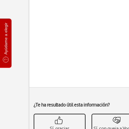
Ayúdame a elegir
¿Te ha resultado útil esta información?
Sí, gracias
Sí, con queja a V