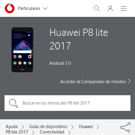
Menu nave
Ir a la pagina principal de vodafone.es
Menu navegación Segmento
Particulares
Abrir buscador. Abre
Abre e
Autónomos
Huawei P8 lite
Pymes
2017
Grandes empresas
y AA.PP.
Android 7.0
Acceder al Comparador de móviles
Ayuda
Guías de dispositivos
Huawei
P8 lite 2017
Conectividad