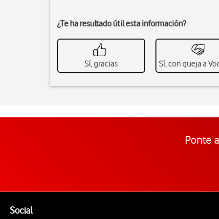
¿Te ha resultado útil esta información?
Sí, gracias
Sí, con queja a V
Ponte a
Pie de página de Vodafone
Enlaces a las redes sociales de Vodafone
Social