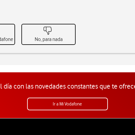
odafone
No, para nada
l día con las novedades constantes que te ofrec
Ir a Mi Vodafone