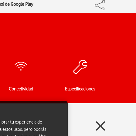
es) de Google Play
Conectividad
Especificaciones
jorar tu experiencia de
s estos usos, pero podrás