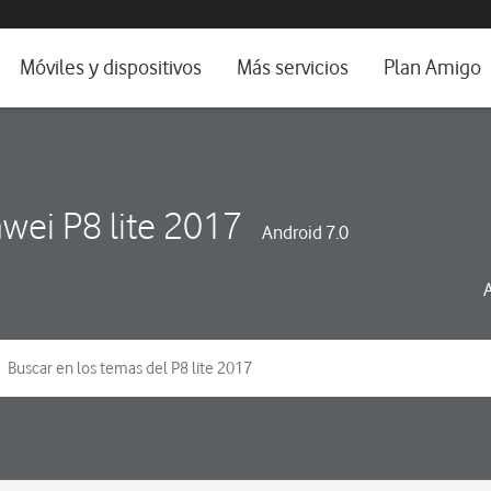
da e idioma
Móviles y dispositivos
Más servicios
Plan Amigo
fone TV
Móviles
Alianza Vodafone e Iberdrola
il 5G
Imagen y Sonido
Servicios avanzados
tura
Ver todos
wei P8 lite 2017
Android 7.0
dencias