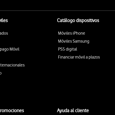
iles
Catálogo dispositivos
tados
Móviles iPhone
Móviles Samsung
epago Móvil
PS5 digital
Financiar móvil a plazos
nternacionales
o
promociones
Ayuda al cliente