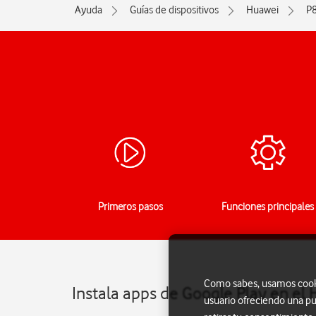
Ayuda
Guías de dispositivos
Huawei
P8
Primeros pasos
Funciones principales
Como sabes, usamos cookie
Instala apps de Google Play en el 
usuario ofreciendo una pu