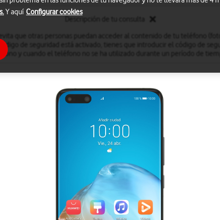
 sin problema en las funciones de tu navegador y no te llevará más de 4
s.
Y aquí
Configurar cookies
Descripción de tu consulta
evita que otras personas puedan acceder al contenido de tu teléfono (fotog
código de seguridad está activado, tienes que introducir el código de seg
éfono y cuando el teléfono no se ha utilizado durante un período de ti