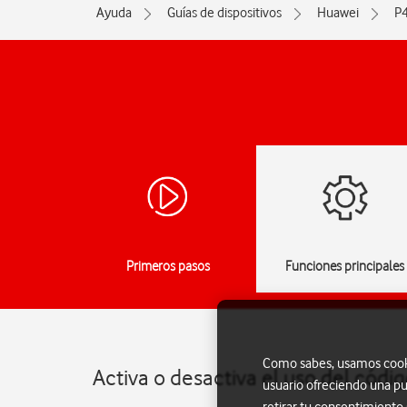
Ayuda
Guías de dispositivos
Huawei
P4
Primeros pasos
Funciones principales
Como sabes, usamos cookie
Activa o desactiva el uso del cód
usuario ofreciendo una pu