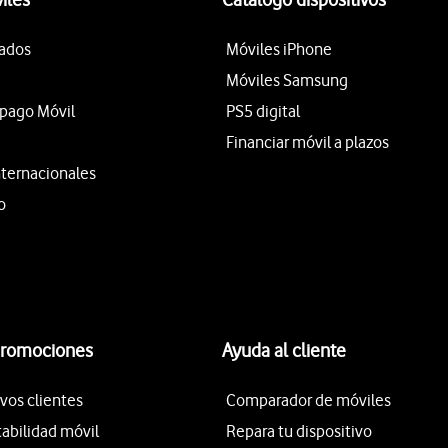
tados
Móviles iPhone
Móviles Samsung
epago Móvil
PS5 digital
Financiar móvil a plazos
nternacionales
o
promociones
Ayuda al cliente
vos clientes
Comparador de móviles
tabilidad móvil
Repara tu dispositivo