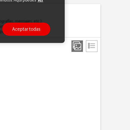
 minutos. Aquí puedes
Ver
rafías, mensajes, etc.).
uridad cada vez que
Aceptar todas
empo determinado.