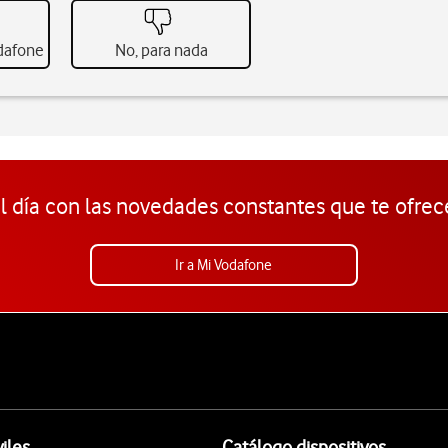
odafone
No, para nada
l día con las novedades constantes que te ofrec
Ir a Mi Vodafone
iles
Catálogo dispositivos