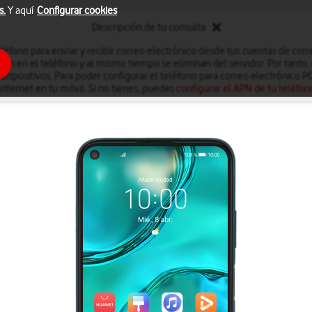
s.
Y aquí
Configurar cookies
Descripción de tu consulta
léfono para enviar y recibir correo electrónico desde tus cuentas de cor
an en el teléfono y al mismo tiempo se eliminan del servidor. Por tanto, 
dispositivos. Para poder configurar el teléfono para correo electrónico 
Internet en tu móvil. Si no tienes, puedes
configurar el APN de tu teléfon