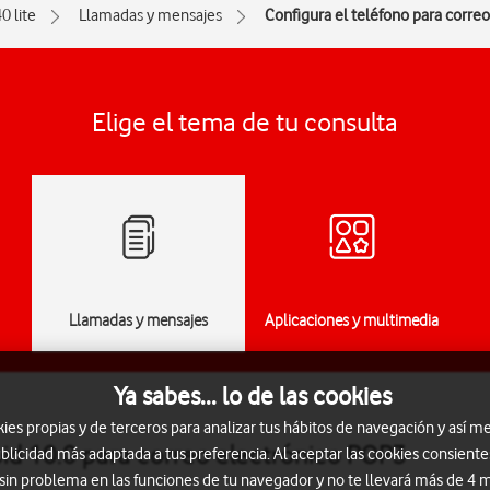
0 lite
Llamadas y mensajes
Configura el teléfono para corre
Elige el tema de tu consulta
Llamadas y mensajes
Aplicaciones y multimedia
Ya sabes... lo de las cookies
s propias y de terceros para analizar tus hábitos de navegación y así me
oid 10.0 para correo electrónico POP3
blicidad más adaptada a tus preferencia. Al aceptar las cookies consiente
 sin problema en las funciones de tu navegador y no te llevará más de 4