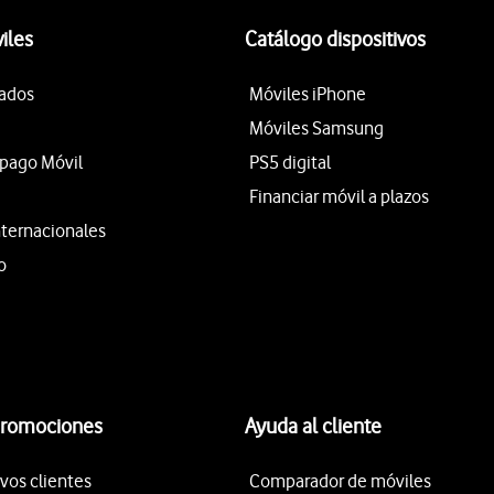
iles
Catálogo dispositivos
tados
Móviles iPhone
Móviles Samsung
epago Móvil
PS5 digital
Financiar móvil a plazos
nternacionales
o
promociones
Ayuda al cliente
vos clientes
Comparador de móviles