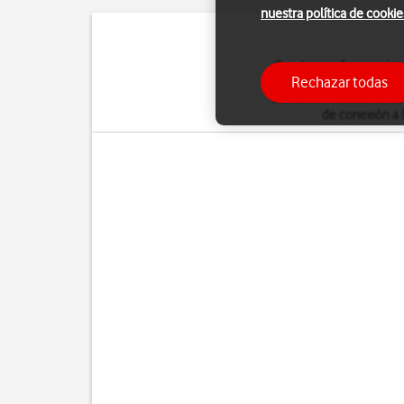
nuestra política de cookie
Puedes configurar el te
Rechazar todas
cuenta POP3 se descarg
tus correos desde otros 
de conexión a 