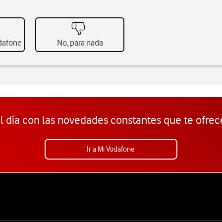
odafone
No, para nada
l día con las novedades constantes que te ofrec
Ir a Mi Vodafone