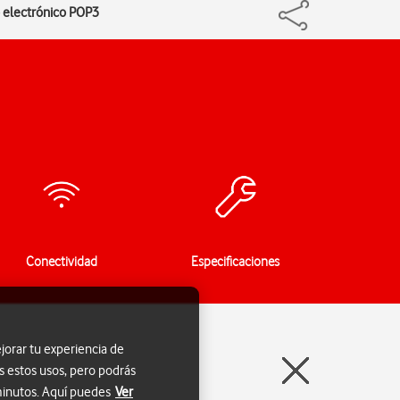
o electrónico POP3
Conectividad
Especificaciones
jorar tu experiencia de
s estos usos, pero podrás
 minutos. Aquí puedes
Ver