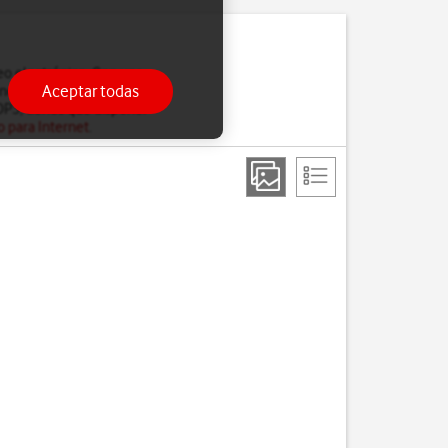
reo electrónico. Con una
Aceptar todas
no es posible acceder a
POP3, tienes que disponer
o para Internet
.