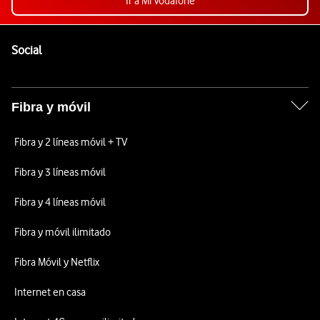
Ir a Mi Vodafone
Pie de página de Vodafone
Enlaces a las redes sociales de Vodafone
Social
Fibra y móvil
Fibra y 2 líneas móvil + TV
Fibra y 3 líneas móvil
Fibra y 4 líneas móvil
Fibra y móvil ilimitado
Fibra Móvil y Netflix
Internet en casa