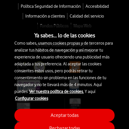
Política Seguridad de Información
Accesibilidad
Información a clientes
Calidad del servicio
Fondos Públicos
Mapa Web
Ya sabes... lo de las cookies
Como sabes, usamos cookies propias y de terceros para
© 2026 Vodafone España S.A.U.
analizar tus hábitos de navegación y así mejorar tu
Avda. América 115, 28042 Madrid
experiencia de usuario ofreciendo una publicidad más
adaptada a tus preferencia. Al aceptar las cookies
consientes estos usos, pero podrás retirar tu
consentimiento sin problema en las funciones de tu
navegador y no te llevará más de 4 minutos. Aquí
puedes
Ver nuestra política de cookies.
Y aquí
Configurar cookies
Aceptar todas
Rechazar todas