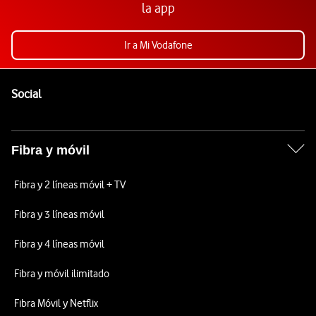
la app
Ir a Mi Vodafone
Pie de página de Vodafone
Enlaces a las redes sociales de Vodafone
Social
Fibra y móvil
Fibra y 2 líneas móvil + TV
Fibra y 3 líneas móvil
Fibra y 4 líneas móvil
Fibra y móvil ilimitado
Fibra Móvil y Netflix