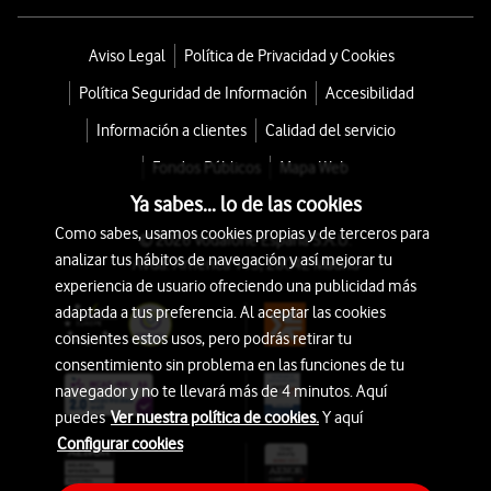
Aviso Legal
Política de Privacidad y Cookies
Política Seguridad de Información
Accesibilidad
Información a clientes
Calidad del servicio
Fondos Públicos
Mapa Web
Ya sabes... lo de las cookies
Como sabes, usamos cookies propias y de terceros para
© 2026 Vodafone España S.A.U.
analizar tus hábitos de navegación y así mejorar tu
Avda. América 115, 28042 Madrid
experiencia de usuario ofreciendo una publicidad más
adaptada a tus preferencia. Al aceptar las cookies
consientes estos usos, pero podrás retirar tu
consentimiento sin problema en las funciones de tu
navegador y no te llevará más de 4 minutos. Aquí
puedes
Ver nuestra política de cookies.
Y aquí
Configurar cookies